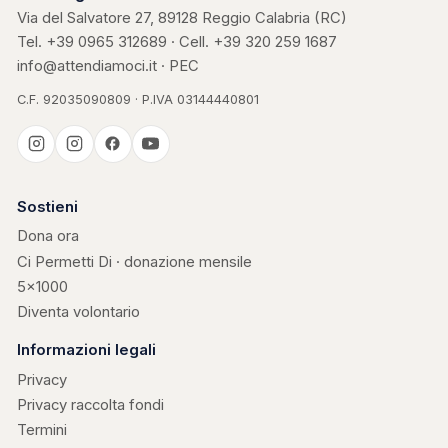
Via del Salvatore 27, 89128 Reggio Calabria (RC)
Tel.
+39 0965 312689
· Cell.
+39 320 259 1687
info@attendiamoci.it
·
PEC
C.F. 92035090809 · P.IVA 03144440801
Casa Kerigma
Sostieni
Dona ora
Ci Permetti Di · donazione mensile
5×1000
Diventa volontario
Informazioni legali
Privacy
Privacy raccolta fondi
Termini