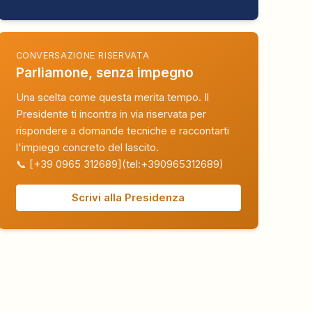
CONVERSAZIONE RISERVATA
Parliamone, senza impegno
Una scelta come questa merita tempo. Il
Presidente ti incontra in via riservata per
rispondere a domande tecniche e raccontarti
l'impiego concreto del lascito.
📞 [+39 0965 312689](tel:+390965312689)
Scrivi alla Presidenza