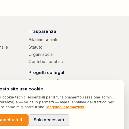
Trasparenza
Bilancio sociale
nsile
Statuto
Organi sociali
Contributi pubblici
Progetti collegati
Edizioni Attendiamoci
↗
· libri di don Valerio Chiovaro
Parole Sensate
esto sito usa cookie
↗
· vocabolario etico curato da Attendiamoci ODV ET
Risorse e procedure
o cookie tecnici essenziali per il funzionamento (sessione admin,
ferenze) e — se ce lo permetti — analisi anonima del traffico per
ire come migliorare il sito.
Maggiori informazioni
.
Accetta tutti
Solo necessari
♥
Dona ora