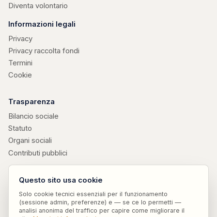
Diventa volontario
Informazioni legali
Privacy
Privacy raccolta fondi
Termini
Cookie
Trasparenza
Bilancio sociale
Statuto
Organi sociali
Contributi pubblici
Progetti collegati
Questo sito usa cookie
Edizioni Attendiamoci
↗
· libri di don Valerio Chiovaro
Solo cookie tecnici essenziali per il funzionamento
Parole Sensate
↗
· vocabolario etico curato da Attendiamoci ODV ETS
(sessione admin, preferenze) e — se ce lo permetti —
Risorse e procedure
analisi anonima del traffico per capire come migliorare il