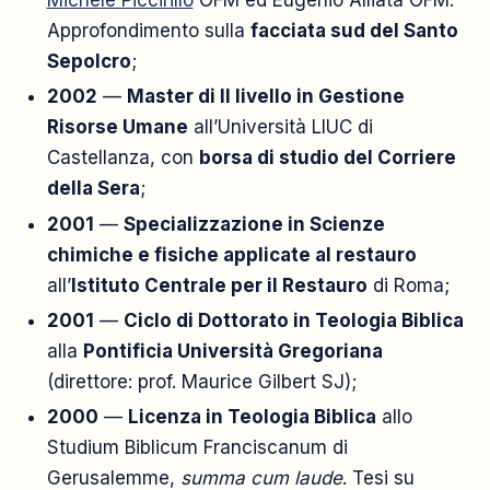
Michele Piccirillo
OFM ed Eugenio Alliata OFM.
Approfondimento sulla
facciata sud del Santo
Sepolcro
;
2002
—
Master di II livello in Gestione
Risorse Umane
all’Università LIUC di
Castellanza, con
borsa di studio del Corriere
della Sera
;
2001
—
Specializzazione in Scienze
chimiche e fisiche applicate al restauro
all’
Istituto Centrale per il Restauro
di Roma;
2001
—
Ciclo di Dottorato in Teologia Biblica
alla
Pontificia Università Gregoriana
(direttore: prof. Maurice Gilbert SJ);
2000
—
Licenza in Teologia Biblica
allo
Studium Biblicum Franciscanum di
Gerusalemme,
summa cum laude
. Tesi su