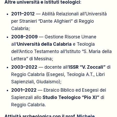
Altre università e istituti teologici
:
2011–2012
— Abilità Relazionali all’Università
per Stranieri “Dante Alighieri” di Reggio
Calabria;
2008–2009
— Gestione Risorse Umane
all’
Università della Calabria
e Teologia
dell’Antico Testamento all’Istituto “S. Maria della
Lettera” di Messina;
2003–2022
— docente all’
ISSR “V. Zoccali”
di
Reggio Calabria (Esegesi, Teologia A.T., Libri
Sapienziali, Giudaismo);
2001–2022
— Ebraico Biblico ed Esegesi dei
Sapienzali allo
Studio Teologico “Pio XI”
di
Reggio Calabria.
Attività archeologica con il prof.
Michele