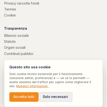
Privacy raccolta fondi
Termini
Cookie
Trasparenza
Bilancio sociale
Statuto
Organi sociali
Contributi pubblici
Progetti collegati
Questo sito usa cookie
Edizioni Attendiamoci
↗
· libri di don Valerio Chiovaro
Solo cookie tecnici essenziali per il funzionamento
Parole Sensate
↗
· vocabolario etico curato da Attendiamoci ODV ETS
(sessione admin, preferenze) e — se ce lo permetti —
Risorse e procedure
analisi anonima del traffico per capire come migliorare il
sito.
Maggiori informazioni
.
Accetta tutti
Solo necessari
© 2026 Associazione Attendiamoci ODV ETS, iscritta al RUNTS.
♥
Dona ora
Tutti i diritti riservati.