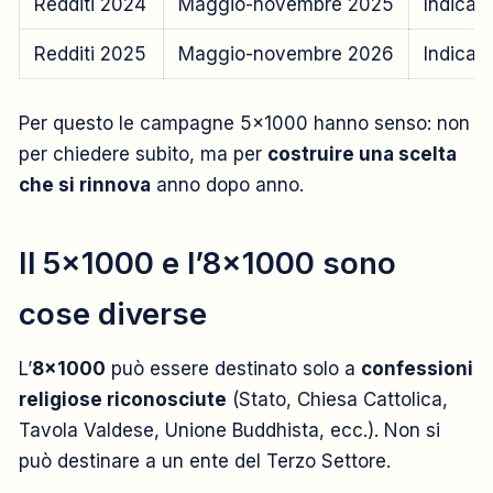
Redditi 2024
Maggio-novembre 2025
Indicat
Redditi 2025
Maggio-novembre 2026
Indicat
Per questo le campagne 5×1000 hanno senso: non
per chiedere subito, ma per
costruire una scelta
che si rinnova
anno dopo anno.
Il 5×1000 e l’8×1000 sono
cose diverse
L’
8×1000
può essere destinato solo a
confessioni
religiose riconosciute
(Stato, Chiesa Cattolica,
Tavola Valdese, Unione Buddhista, ecc.). Non si
può destinare a un ente del Terzo Settore.