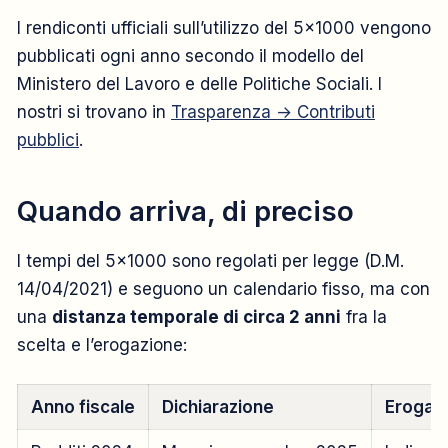
I rendiconti ufficiali sull’utilizzo del 5×1000 vengono
pubblicati ogni anno secondo il modello del
Ministero del Lavoro e delle Politiche Sociali. I
nostri si trovano in
Trasparenza → Contributi
pubblici
.
Quando arriva, di preciso
I tempi del 5×1000 sono regolati per legge (D.M.
14/04/2021) e seguono un calendario fisso, ma con
una
distanza temporale di circa 2 anni
fra la
scelta e l’erogazione:
Anno fiscale
Dichiarazione
Erogaz