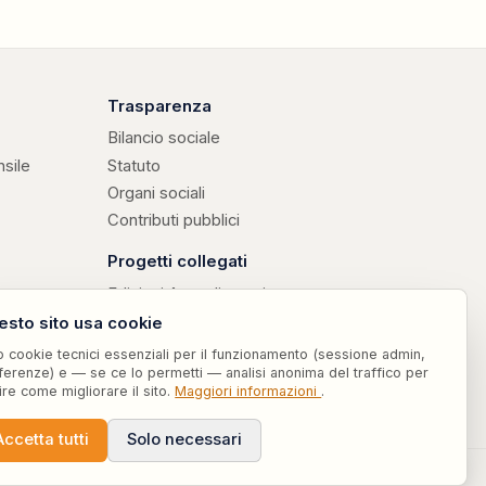
Trasparenza
Bilancio sociale
nsile
Statuto
Organi sociali
Contributi pubblici
Progetti collegati
Edizioni Attendiamoci
↗
· libri di don Valerio Chiovaro
Parole Sensate
esto sito usa cookie
↗
· vocabolario etico curato da Attendiamoci ODV ET
Risorse e procedure
o cookie tecnici essenziali per il funzionamento (sessione admin,
ferenze) e — se ce lo permetti — analisi anonima del traffico per
ire come migliorare il sito.
Maggiori informazioni
.
Accetta tutti
Solo necessari
♥
Dona ora