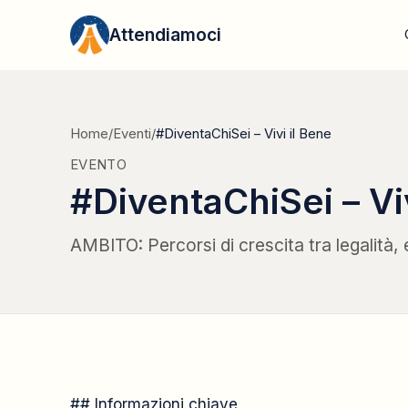
Vai al contenuto
Attendiamoci
Home
/
Eventi
/
#DiventaChiSei – Vivi il Bene
EVENTO
#DiventaChiSei – Viv
AMBITO: Percorsi di crescita tra legalit
## Informazioni chiave