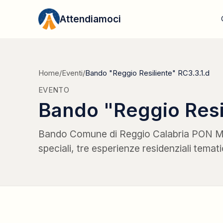
Vai al contenuto
Attendiamoci
Home
/
Eventi
/
Bando "Reggio Resiliente" RC3.3.1.d
EVENTO
Bando "Reggio Resil
Bando Comune di Reggio Calabria PON ME
speciali, tre esperienze residenziali temat