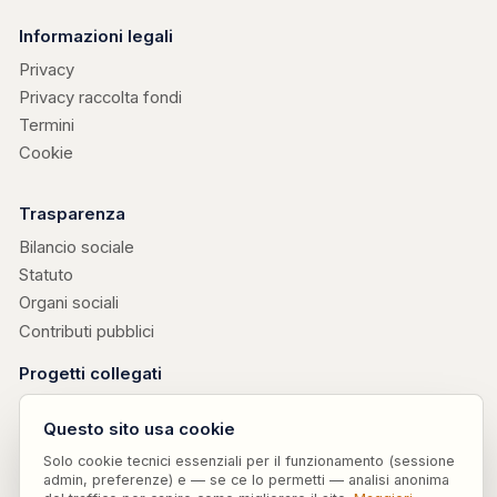
Informazioni legali
Privacy
Privacy raccolta fondi
Termini
Cookie
Trasparenza
Bilancio sociale
Statuto
Organi sociali
Contributi pubblici
Progetti collegati
Edizioni Attendiamoci
↗
· libri di don Valerio Chiovaro
Questo sito usa cookie
Parole Sensate
↗
· vocabolario etico curato da Attendiamoci ODV ETS
Risorse e procedure
Solo cookie tecnici essenziali per il funzionamento (sessione
admin, preferenze) e — se ce lo permetti — analisi anonima