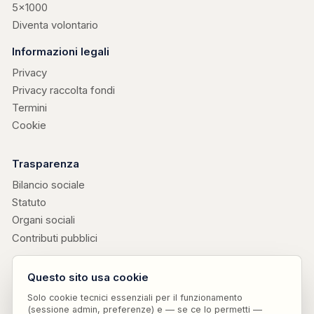
5×1000
Diventa volontario
Informazioni legali
Privacy
Privacy raccolta fondi
Termini
Cookie
Trasparenza
Bilancio sociale
Statuto
Organi sociali
Contributi pubblici
Progetti collegati
Questo sito usa cookie
Edizioni Attendiamoci
↗
· libri di don Valerio Chiovaro
Solo cookie tecnici essenziali per il funzionamento
Parole Sensate
↗
· vocabolario etico curato da Attendiamoci ODV ETS
(sessione admin, preferenze) e — se ce lo permetti —