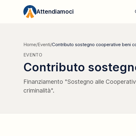
Vai al contenuto
Attendiamoci
Home
/
Eventi
/
Contributo sostegno cooperative beni co
EVENTO
Contributo sostegno
Finanziamento "Sostegno alle Cooperative 
criminalità".