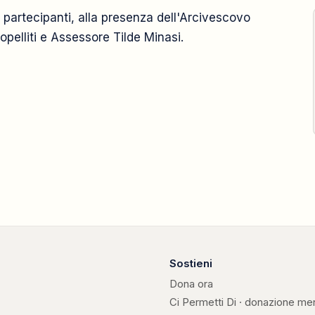
partecipanti, alla presenza dell'Arcivescovo
2008
pelliti e Assessore Tilde Minasi.
7 marzo
Sostieni
Dona ora
Ci Permetti Di · donazione me