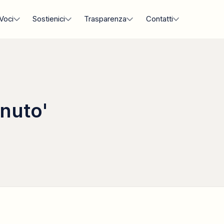
Voci
Sostienici
Trasparenza
Contatti
enuto'