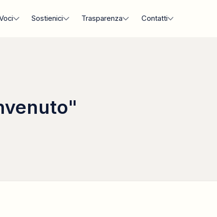
Voci
Sostienici
Trasparenza
Contatti
envenuto"