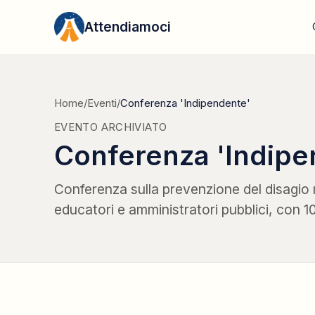
Vai al contenuto
Attendiamoci
Home
/
Eventi
/
Conferenza 'Indipendente'
EVENTO ARCHIVIATO
Conferenza 'Indipe
Conferenza sulla prevenzione del disagio ri
educatori e amministratori pubblici, con 1