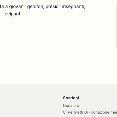
a a giovani, genitori, presidi, insegnanti,
2007
rtecipanti.
15 dicembre
Sostieni
Dona ora
Ci Permetti Di · donazione me