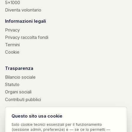
5×1000
Diventa volontario
Informazioni legali
Privacy
Privacy raccolta fondi
Termini
Cookie
Trasparenza
Bilancio sociale
Statuto
Organi sociali
Contributi pubblici
Progetti collegati
Questo sito usa cookie
Edizioni Attendiamoci
↗
· libri di don Valerio Chiovaro
Solo cookie tecnici essenziali per il funzionamento
Parole Sensate
↗
· vocabolario etico curato da Attendiamoci ODV ETS
(sessione admin, preferenze) e — se ce lo permetti —