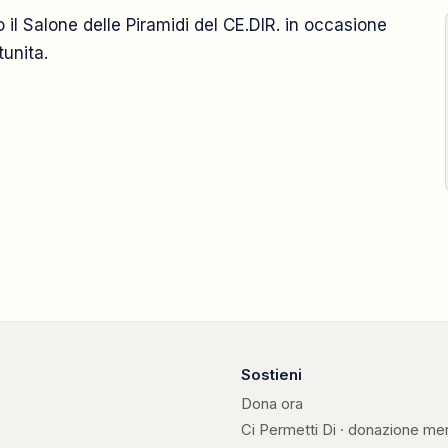
 il Salone delle Piramidi del CE.DIR. in occasione
2003
unita.
7 marzo
Sostieni
Dona ora
Ci Permetti Di · donazione me